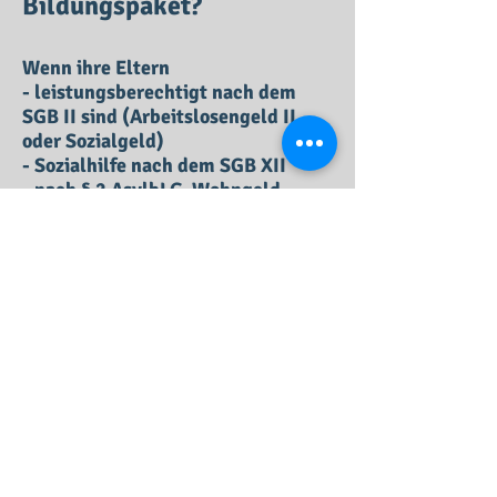
Bildungspaket?
Wenn ihre Eltern
- leistungsberechtigt nach dem
SGB II sind (Arbeitslosengeld II
oder Sozialgeld)
- Sozialhilfe nach dem SGB XII
- nach § 2 AsylbLG
Wohngeld
- oder den Kinderzuschlag nach
dem BKGG
bekommen.
Sprechen Sie uns an und
wir helfen Ihnen gerne bei
der Beantragung!